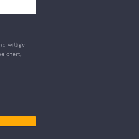
d willige
eichert,