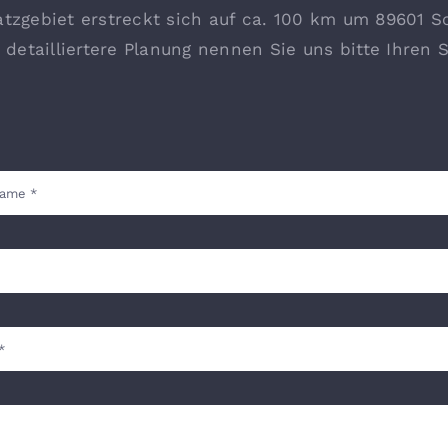
tzgebiet erstreckt sich auf ca. 100 km um 89601 S
 detailliertere Planung nennen Sie uns bitte Ihren 