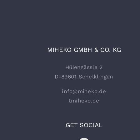
MIHEKO GMBH & CO. KG
Hülengässle 2
D-89601 Schelklingen
info@miheko.de
t
miheko.de
GET SOCIAL